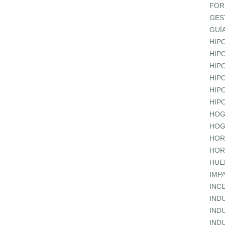
FOR
GES
GUÍ
HIP
HIP
HIP
HIP
HIP
HIP
HOG
HOG
HOR
HOR
HUE
IMP
INC
IND
IND
IND