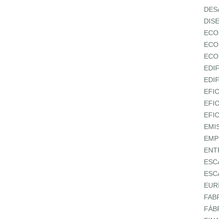
DES
DIS
ECO
ECO
ECO
EDI
EDI
EFI
EFI
EFI
EMI
EMP
ENT
ESC
ESC
EUR
FAB
FÁB