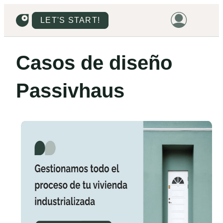
LET'S START!
HOME
Casos de diseño
HOUSING
Passivhaus
LAND
PROMOTIONS
PROJECTS
PRICES