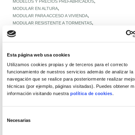
,
MODELOS Y PRECIOS PREFABRICADOS
,
MODULAR EN ALTURA
,
MODULAR PARA ACCESO A VIVIENDA
,
MODULAR RESISTENTE A TORMENTAS
,
MODULAR RURAL ASEQUIBLE
,
MONTAJE EXPRÉS Y MICROPLAZOS
,
MONTAJE ULTRARRÁPIDO
,
NORMATIVA URBANA Y SUELO
Esta página web usa cookies
,
OFERTA RETAIL Y LLAVE EN MANO
OFF‑SITE EN ALTURA
Utilizamos cookies propias y de terceros para el correcto
,
,
OFF‑SITE VIVIENDA ASEQUIBLE
funcionamiento de nuestros servicios además de analizar la
,
OFF‑SITE Y FÁBRICAS MODULARES
navegación que se realice para posteriormente realizar mejo
,
OPTIMIZACIÓN IA CADENA
técnicas (por ejemplo, páginas visitadas). Puedes obtener 
,
PANELES Y MÓDULOS ESTRUCTURALES
información visitando nuestra
política de cookies
.
,
,
PASSIVHAUS APLICADA
PASSIVHAUS APLICADO
,
PASSIVHAUS CLIMA MEDITERRÁNEO
,
PASSIVHAUS + DOMÓTICA
Selección
,
PASSIVHAUS EN CLIMAS EXTREMOS
Necesarias
de
,
PASSIVHAUS EN ENTORNOS EXTREMOS
consentimiento
,
PASSIVHAUS EN OBRA INDUSTRIALIZADA