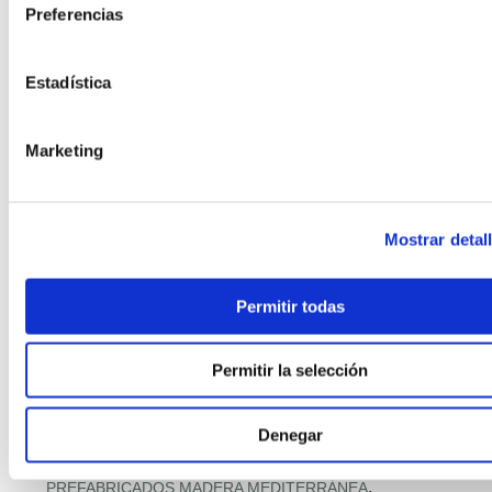
,
Preferencias
PASSIVHAUS + HOGAR CONECTADO
,
,
PASSIVHAUS PREMIUM
PASSIVHAUS Y SALUD INTERIOR
,
PAVIMENTOS CON MATERIALES RECICLADOS
Estadística
,
PILOTOS MUNICIPALES MODULAR
,
PISOS MODULARES DE GRAN ALTURA
,
POLÍTICA Y PROGRAMAS VIVIENDA
Marketing
,
PREFABRICACIÓN POST‑DESASTRE
,
PREFABRICADA RETAIL
,
PREFABRICADA RETAIL Y DISTRIBUCIÓN
Mostrar detal
,
PREFABRICADAS ASEQUIBLES PREMIUM
,
PREFABRICADAS COMPACTAS
,
PREFABRICADAS CON FOTOVOLTAICA
Permitir todas
,
PREFABRICADAS FAMILIARES 2 PLANTAS
,
PREFABRICADAS LIFESTYLE
Permitir la selección
,
PREFABRICADAS LOW‑COST
,
PREFABRICADAS PRECIO RÉCORD
Denegar
,
PREFABRICADAS PREMIUM MEDITERRÁNEAS
,
PREFABRICADO HORMIGÓN RESIDENCIAL
,
PREFABRICADOS MADERA MEDITERRÁNEA