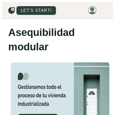
LET'S START!
HOME
Asequibilidad
HOUSING
modular
LAND
PROMOTIONS
PROJECTS
PRICES