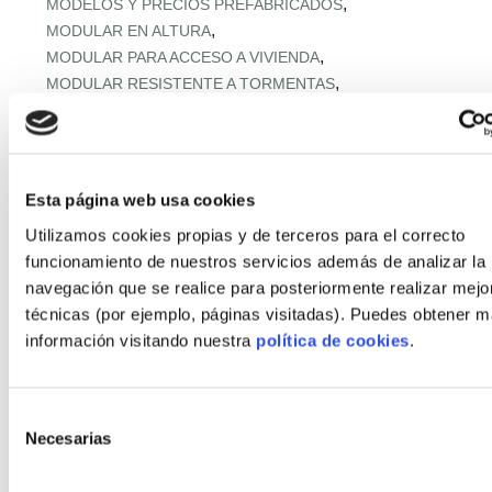
,
MODELOS Y PRECIOS PREFABRICADOS
,
MODULAR EN ALTURA
,
MODULAR PARA ACCESO A VIVIENDA
,
MODULAR RESISTENTE A TORMENTAS
,
MODULAR RURAL ASEQUIBLE
,
MONTAJE EXPRÉS Y MICROPLAZOS
,
MONTAJE ULTRARRÁPIDO
,
NORMATIVA URBANA Y SUELO
Esta página web usa cookies
,
OFERTA RETAIL Y LLAVE EN MANO
OFF‑SITE EN ALTURA
Utilizamos cookies propias y de terceros para el correcto
,
,
OFF‑SITE VIVIENDA ASEQUIBLE
funcionamiento de nuestros servicios además de analizar la
,
OFF‑SITE Y FÁBRICAS MODULARES
navegación que se realice para posteriormente realizar mejo
,
OPTIMIZACIÓN IA CADENA
técnicas (por ejemplo, páginas visitadas). Puedes obtener 
,
PANELES Y MÓDULOS ESTRUCTURALES
información visitando nuestra
política de cookies
.
,
,
PASSIVHAUS APLICADA
PASSIVHAUS APLICADO
,
PASSIVHAUS CLIMA MEDITERRÁNEO
,
PASSIVHAUS + DOMÓTICA
Selección
,
PASSIVHAUS EN CLIMAS EXTREMOS
Necesarias
de
,
PASSIVHAUS EN ENTORNOS EXTREMOS
consentimiento
,
PASSIVHAUS EN OBRA INDUSTRIALIZADA