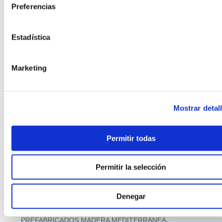
,
Preferencias
PASSIVHAUS + HOGAR CONECTADO
,
,
PASSIVHAUS PREMIUM
PASSIVHAUS Y SALUD INTERIOR
,
PAVIMENTOS CON MATERIALES RECICLADOS
Estadística
,
PILOTOS MUNICIPALES MODULAR
,
PISOS MODULARES DE GRAN ALTURA
,
POLÍTICA Y PROGRAMAS VIVIENDA
Marketing
,
PREFABRICACIÓN POST‑DESASTRE
,
PREFABRICADA RETAIL
,
PREFABRICADA RETAIL Y DISTRIBUCIÓN
Mostrar detal
,
PREFABRICADAS ASEQUIBLES PREMIUM
,
PREFABRICADAS COMPACTAS
,
PREFABRICADAS CON FOTOVOLTAICA
Permitir todas
,
PREFABRICADAS FAMILIARES 2 PLANTAS
,
PREFABRICADAS LIFESTYLE
Permitir la selección
,
PREFABRICADAS LOW‑COST
,
PREFABRICADAS PRECIO RÉCORD
Denegar
,
PREFABRICADAS PREMIUM MEDITERRÁNEAS
,
PREFABRICADO HORMIGÓN RESIDENCIAL
,
PREFABRICADOS MADERA MEDITERRÁNEA