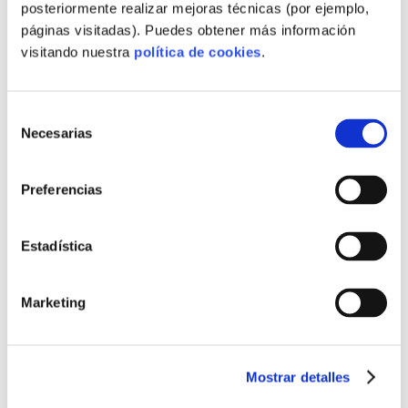
posteriormente realizar mejoras técnicas (por ejemplo,
,
MATERIALES DESCARBONIZACIÓN
páginas visitadas). Puedes obtener más información
,
MATERIALES INDUSTRIALIZADOS
visitando nuestra
política de cookies
.
,
MATERIALES MITIGACIÓN HUELLA
,
MATERIALES PREFABRICADOS SOSTENIBLES
,
MEDICIÓN HUELLA PARA PROVEEDORES
Selección
,
MERCADO COMPRADOR INTERNACIONAL
Necesarias
de
,
MERCADO Y DEMANDA PREFABRICADA
consentimiento
,
MERCADO Y FERIAS INMOBILIARIAS
,
MODELO OFF-SITE INDUSTRIAL
Preferencias
,
MODELOS EXPANDIBLES Y KIT
,
MODELOS LLAVE CON MÉTRICAS
Estadística
,
MODELOS LLAVE EN MANO ESCALABLES
,
MODELOS LLAVE EN MANO TRANSPARENTES
,
MODELOS MODULARES ECOLÓGICOS
Marketing
,
MODELOS PREFABRICADOS ECONÓMICOS
,
MODELOS PRODUCTIVOS REGIONALES
,
MODELOS Y PRECIOS PREFABRICADOS
Mostrar detalles
,
MODULAR EN ALTURA
,
MODULAR PARA ACCESO A VIVIENDA