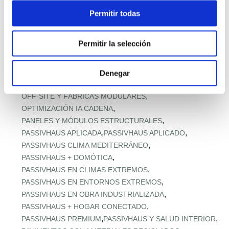
,
MODULAR RESISTENTE A TORMENTAS
Permitir todas
,
MODULAR RURAL ASEQUIBLE
,
MONTAJE EXPRÉS Y MICROPLAZOS
Permitir la selección
,
MONTAJE ULTRARRÁPIDO
,
NORMATIVA URBANA Y SUELO
,
OFERTA RETAIL Y LLAVE EN MANO
OFF‑SITE EN ALTURA
Denegar
,
,
OFF‑SITE VIVIENDA ASEQUIBLE
,
OFF‑SITE Y FÁBRICAS MODULARES
,
OPTIMIZACIÓN IA CADENA
,
PANELES Y MÓDULOS ESTRUCTURALES
,
,
PASSIVHAUS APLICADA
PASSIVHAUS APLICADO
,
PASSIVHAUS CLIMA MEDITERRÁNEO
,
PASSIVHAUS + DOMÓTICA
,
PASSIVHAUS EN CLIMAS EXTREMOS
,
PASSIVHAUS EN ENTORNOS EXTREMOS
,
PASSIVHAUS EN OBRA INDUSTRIALIZADA
,
PASSIVHAUS + HOGAR CONECTADO
,
,
PASSIVHAUS PREMIUM
PASSIVHAUS Y SALUD INTERIOR