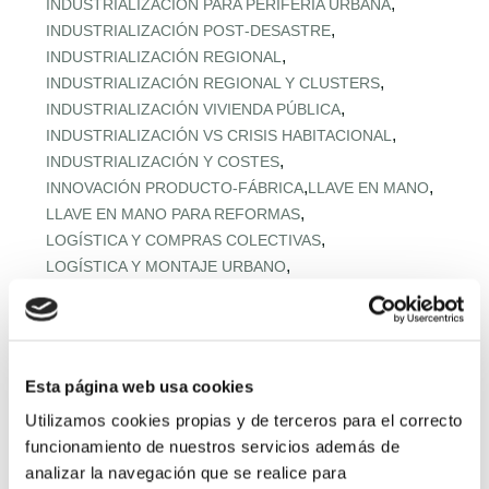
,
INDUSTRIALIZACIÓN PARA PERIFERIA URBANA
,
INDUSTRIALIZACIÓN POST‑DESASTRE
,
INDUSTRIALIZACIÓN REGIONAL
,
INDUSTRIALIZACIÓN REGIONAL Y CLUSTERS
,
INDUSTRIALIZACIÓN VIVIENDA PÚBLICA
,
INDUSTRIALIZACIÓN VS CRISIS HABITACIONAL
,
INDUSTRIALIZACIÓN Y COSTES
,
,
INNOVACIÓN PRODUCTO-FÁBRICA
LLAVE EN MANO
,
LLAVE EN MANO PARA REFORMAS
,
LOGÍSTICA Y COMPRAS COLECTIVAS
,
LOGÍSTICA Y MONTAJE URBANO
,
MADERA EN VIVIENDA MEDITERRÁNEA
,
MADERA ESTRUCTURAL AVANZADA
,
MADERA ESTRUCTURAL PREFABRICADA
,
MADERA Y DESCARBONIZACIÓN
Esta página web usa cookies
,
MADERA Y HORMIGÓN BAJO CARBONO
Utilizamos cookies propias y de terceros para el correcto
,
MATERIALES BAJO CARBONO
funcionamiento de nuestros servicios además de
,
MATERIALES CIRCULARES EN OBRA
analizar la navegación que se realice para
,
MATERIALES DE PROXIMIDAD