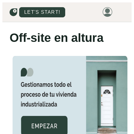
LET'S START!
HOME
Off‑site en altura
HOUSING
LAND
PROMOTIONS
PROJECTS
PRICES