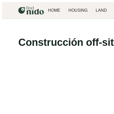
HOME
HOUSING
LAND
Construcción off‑si