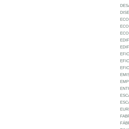
DES
DIS
ECO
ECO
ECO
EDI
EDI
EFI
EFI
EFI
EMI
EMP
ENT
ESC
ESC
EUR
FAB
FÁB