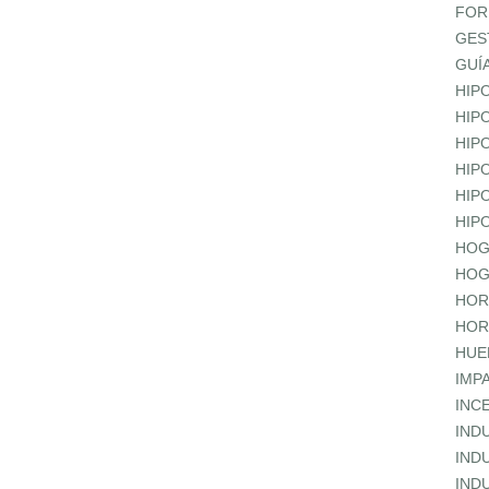
FOR
GES
GUÍ
HIP
HIP
HIP
HIP
HIP
HIP
HOG
HOG
HOR
HOR
HUE
IMP
INC
IND
IND
IND