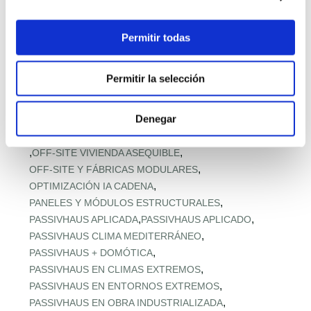
,
MODELOS Y PRECIOS PREFABRICADOS
,
MODULAR EN ALTURA
,
MODULAR PARA ACCESO A VIVIENDA
Permitir todas
,
MODULAR RESISTENTE A TORMENTAS
,
MODULAR RURAL ASEQUIBLE
Permitir la selección
,
MONTAJE EXPRÉS Y MICROPLAZOS
,
MONTAJE ULTRARRÁPIDO
Denegar
,
NORMATIVA URBANA Y SUELO
,
OFERTA RETAIL Y LLAVE EN MANO
OFF‑SITE EN ALTURA
,
,
OFF‑SITE VIVIENDA ASEQUIBLE
,
OFF‑SITE Y FÁBRICAS MODULARES
,
OPTIMIZACIÓN IA CADENA
,
PANELES Y MÓDULOS ESTRUCTURALES
,
,
PASSIVHAUS APLICADA
PASSIVHAUS APLICADO
,
PASSIVHAUS CLIMA MEDITERRÁNEO
,
PASSIVHAUS + DOMÓTICA
,
PASSIVHAUS EN CLIMAS EXTREMOS
,
PASSIVHAUS EN ENTORNOS EXTREMOS
,
PASSIVHAUS EN OBRA INDUSTRIALIZADA