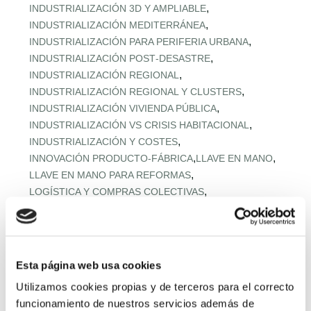
,
INDUSTRIALIZACIÓN 3D Y AMPLIABLE
,
INDUSTRIALIZACIÓN MEDITERRÁNEA
,
INDUSTRIALIZACIÓN PARA PERIFERIA URBANA
,
INDUSTRIALIZACIÓN POST‑DESASTRE
,
INDUSTRIALIZACIÓN REGIONAL
,
INDUSTRIALIZACIÓN REGIONAL Y CLUSTERS
,
INDUSTRIALIZACIÓN VIVIENDA PÚBLICA
,
INDUSTRIALIZACIÓN VS CRISIS HABITACIONAL
,
INDUSTRIALIZACIÓN Y COSTES
,
,
INNOVACIÓN PRODUCTO-FÁBRICA
LLAVE EN MANO
,
LLAVE EN MANO PARA REFORMAS
,
LOGÍSTICA Y COMPRAS COLECTIVAS
,
LOGÍSTICA Y MONTAJE URBANO
,
MADERA EN VIVIENDA MEDITERRÁNEA
,
MADERA ESTRUCTURAL AVANZADA
,
MADERA ESTRUCTURAL PREFABRICADA
Esta página web usa cookies
,
MADERA Y DESCARBONIZACIÓN
Utilizamos cookies propias y de terceros para el correcto
,
MADERA Y HORMIGÓN BAJO CARBONO
funcionamiento de nuestros servicios además de
,
MATERIALES BAJO CARBONO