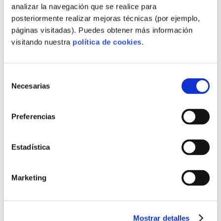
analizar la navegación que se realice para
,
MATERIALES CIRCULARES EN OBRA
posteriormente realizar mejoras técnicas (por ejemplo,
,
MATERIALES DE PROXIMIDAD
páginas visitadas). Puedes obtener más información
,
MATERIALES DESCARBONIZACIÓN
visitando nuestra
política de cookies
.
,
MATERIALES INDUSTRIALIZADOS
,
MATERIALES MITIGACIÓN HUELLA
,
MATERIALES PREFABRICADOS SOSTENIBLES
Selección
,
MEDICIÓN HUELLA PARA PROVEEDORES
Necesarias
de
,
MERCADO COMPRADOR INTERNACIONAL
consentimiento
,
MERCADO Y DEMANDA PREFABRICADA
,
Preferencias
MERCADO Y FERIAS INMOBILIARIAS
,
MODELO OFF-SITE INDUSTRIAL
,
MODELOS EXPANDIBLES Y KIT
Estadística
,
MODELOS LLAVE CON MÉTRICAS
,
MODELOS LLAVE EN MANO ESCALABLES
,
MODELOS LLAVE EN MANO TRANSPARENTES
Marketing
,
MODELOS MODULARES ECOLÓGICOS
,
MODELOS PREFABRICADOS ECONÓMICOS
,
MODELOS PRODUCTIVOS REGIONALES
Mostrar detalles