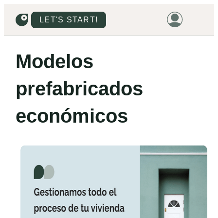
LET'S START!
HOME
Modelos
HOUSING
prefabricados
LAND
PROMOTIONS
económicos
PROJECTS
PRICES