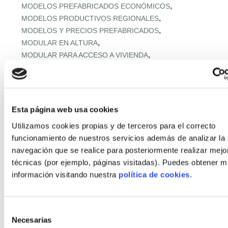
,
MODELOS PREFABRICADOS ECONÓMICOS
,
MODELOS PRODUCTIVOS REGIONALES
,
MODELOS Y PRECIOS PREFABRICADOS
,
MODULAR EN ALTURA
,
MODULAR PARA ACCESO A VIVIENDA
,
MODULAR RESISTENTE A TORMENTAS
,
MODULAR RURAL ASEQUIBLE
,
MONTAJE EXPRÉS Y MICROPLAZOS
,
MONTAJE ULTRARRÁPIDO
Esta página web usa cookies
,
NORMATIVA URBANA Y SUELO
Utilizamos cookies propias y de terceros para el correcto
,
OFERTA RETAIL Y LLAVE EN MANO
OFF‑SITE EN ALTURA
funcionamiento de nuestros servicios además de analizar la
,
,
OFF‑SITE VIVIENDA ASEQUIBLE
navegación que se realice para posteriormente realizar mejo
,
OFF‑SITE Y FÁBRICAS MODULARES
técnicas (por ejemplo, páginas visitadas). Puedes obtener 
,
OPTIMIZACIÓN IA CADENA
información visitando nuestra
política de cookies
.
,
PANELES Y MÓDULOS ESTRUCTURALES
,
,
PASSIVHAUS APLICADA
PASSIVHAUS APLICADO
,
PASSIVHAUS CLIMA MEDITERRÁNEO
Selección
,
PASSIVHAUS + DOMÓTICA
Necesarias
de
,
PASSIVHAUS EN CLIMAS EXTREMOS