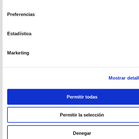
consentimiento
,
PASSIVHAUS EN ENTORNOS EXTREMOS
,
PASSIVHAUS EN OBRA INDUSTRIALIZADA
Preferencias
,
PASSIVHAUS + HOGAR CONECTADO
,
,
PASSIVHAUS PREMIUM
PASSIVHAUS Y SALUD INTERIOR
Estadística
,
PAVIMENTOS CON MATERIALES RECICLADOS
,
PILOTOS MUNICIPALES MODULAR
,
PISOS MODULARES DE GRAN ALTURA
Marketing
,
POLÍTICA Y PROGRAMAS VIVIENDA
,
PREFABRICACIÓN POST‑DESASTRE
,
PREFABRICADA RETAIL
Mostrar detal
,
PREFABRICADA RETAIL Y DISTRIBUCIÓN
,
PREFABRICADAS ASEQUIBLES PREMIUM
,
PREFABRICADAS COMPACTAS
Permitir todas
,
PREFABRICADAS CON FOTOVOLTAICA
,
PREFABRICADAS FAMILIARES 2 PLANTAS
Permitir la selección
,
PREFABRICADAS LIFESTYLE
,
PREFABRICADAS LOW‑COST
,
PREFABRICADAS PRECIO RÉCORD
Denegar