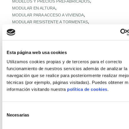
,
MODELOS Y PRECIOS PREFABRICADOS
,
MODULAR EN ALTURA
,
MODULAR PARA ACCESO A VIVIENDA
,
MODULAR RESISTENTE A TORMENTAS
,
MODULAR RURAL ASEQUIBLE
,
MONTAJE EXPRÉS Y MICROPLAZOS
,
MONTAJE ULTRARRÁPIDO
,
NORMATIVA URBANA Y SUELO
Esta página web usa cookies
,
OFERTA RETAIL Y LLAVE EN MANO
OFF‑SITE EN ALTURA
Utilizamos cookies propias y de terceros para el correcto
,
,
OFF‑SITE VIVIENDA ASEQUIBLE
funcionamiento de nuestros servicios además de analizar la
,
OFF‑SITE Y FÁBRICAS MODULARES
navegación que se realice para posteriormente realizar mejo
,
OPTIMIZACIÓN IA CADENA
técnicas (por ejemplo, páginas visitadas). Puedes obtener 
,
PANELES Y MÓDULOS ESTRUCTURALES
información visitando nuestra
política de cookies
.
,
,
PASSIVHAUS APLICADA
PASSIVHAUS APLICADO
,
PASSIVHAUS CLIMA MEDITERRÁNEO
,
PASSIVHAUS + DOMÓTICA
Selección
,
PASSIVHAUS EN CLIMAS EXTREMOS
Necesarias
de
,
PASSIVHAUS EN ENTORNOS EXTREMOS
consentimiento
,
PASSIVHAUS EN OBRA INDUSTRIALIZADA