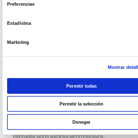
,
Preferencias
PASSIVHAUS + HOGAR CONECTADO
,
,
PASSIVHAUS PREMIUM
PASSIVHAUS Y SALUD INTERIOR
,
PAVIMENTOS CON MATERIALES RECICLADOS
Estadística
,
PILOTOS MUNICIPALES MODULAR
,
PISOS MODULARES DE GRAN ALTURA
,
POLÍTICA Y PROGRAMAS VIVIENDA
Marketing
,
PREFABRICACIÓN POST‑DESASTRE
,
PREFABRICADA RETAIL
,
PREFABRICADA RETAIL Y DISTRIBUCIÓN
Mostrar detal
,
PREFABRICADAS ASEQUIBLES PREMIUM
,
PREFABRICADAS COMPACTAS
,
PREFABRICADAS CON FOTOVOLTAICA
Permitir todas
,
PREFABRICADAS FAMILIARES 2 PLANTAS
,
PREFABRICADAS LIFESTYLE
Permitir la selección
,
PREFABRICADAS LOW‑COST
,
PREFABRICADAS PRECIO RÉCORD
Denegar
,
PREFABRICADAS PREMIUM MEDITERRÁNEAS
,
PREFABRICADO HORMIGÓN RESIDENCIAL
,
PREFABRICADOS MADERA MEDITERRÁNEA