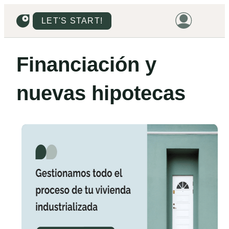
LET'S START!
HOME
Financiación y
HOUSING
nuevas hipotecas
LAND
PROMOTIONS
PROJECTS
PRICES