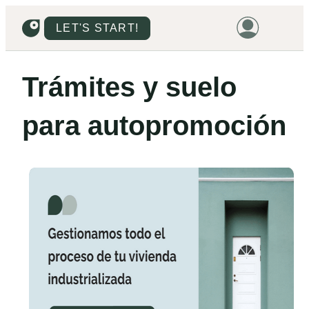
LET'S START!
HOME
Trámites y suelo
HOUSING
para autopromoción
LAND
PROMOTIONS
PROJECTS
PRICES