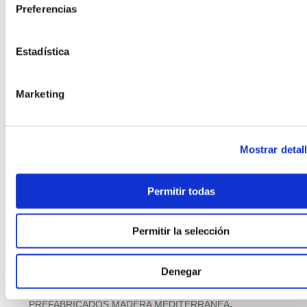
,
Preferencias
PASSIVHAUS + HOGAR CONECTADO
,
,
PASSIVHAUS PREMIUM
PASSIVHAUS Y SALUD INTERIOR
,
PAVIMENTOS CON MATERIALES RECICLADOS
Estadística
,
PILOTOS MUNICIPALES MODULAR
,
PISOS MODULARES DE GRAN ALTURA
,
POLÍTICA Y PROGRAMAS VIVIENDA
Marketing
,
PREFABRICACIÓN POST‑DESASTRE
,
PREFABRICADA RETAIL
,
PREFABRICADA RETAIL Y DISTRIBUCIÓN
Mostrar detal
,
PREFABRICADAS ASEQUIBLES PREMIUM
,
PREFABRICADAS COMPACTAS
,
PREFABRICADAS CON FOTOVOLTAICA
Permitir todas
,
PREFABRICADAS FAMILIARES 2 PLANTAS
,
PREFABRICADAS LIFESTYLE
Permitir la selección
,
PREFABRICADAS LOW‑COST
,
PREFABRICADAS PRECIO RÉCORD
Denegar
,
PREFABRICADAS PREMIUM MEDITERRÁNEAS
,
PREFABRICADO HORMIGÓN RESIDENCIAL
,
PREFABRICADOS MADERA MEDITERRÁNEA