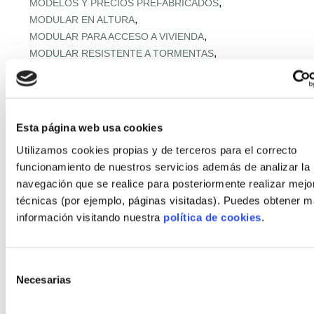
,
MODELOS Y PRECIOS PREFABRICADOS
,
MODULAR EN ALTURA
,
MODULAR PARA ACCESO A VIVIENDA
,
MODULAR RESISTENTE A TORMENTAS
,
MODULAR RURAL ASEQUIBLE
,
MONTAJE EXPRÉS Y MICROPLAZOS
,
MONTAJE ULTRARRÁPIDO
,
NORMATIVA URBANA Y SUELO
Esta página web usa cookies
,
OFERTA RETAIL Y LLAVE EN MANO
OFF‑SITE EN ALTURA
Utilizamos cookies propias y de terceros para el correcto
,
,
OFF‑SITE VIVIENDA ASEQUIBLE
funcionamiento de nuestros servicios además de analizar la
,
OFF‑SITE Y FÁBRICAS MODULARES
navegación que se realice para posteriormente realizar mejo
,
OPTIMIZACIÓN IA CADENA
técnicas (por ejemplo, páginas visitadas). Puedes obtener 
,
PANELES Y MÓDULOS ESTRUCTURALES
información visitando nuestra
política de cookies
.
,
,
PASSIVHAUS APLICADA
PASSIVHAUS APLICADO
,
PASSIVHAUS CLIMA MEDITERRÁNEO
,
PASSIVHAUS + DOMÓTICA
Selección
,
PASSIVHAUS EN CLIMAS EXTREMOS
Necesarias
de
,
PASSIVHAUS EN ENTORNOS EXTREMOS
consentimiento
,
PASSIVHAUS EN OBRA INDUSTRIALIZADA