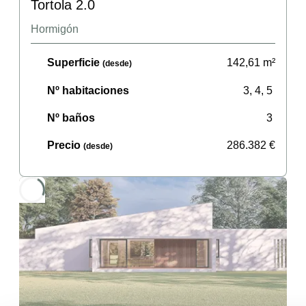
Tortola 2.0
Hormigón
Superficie
142,61
m²
(desde)
Nº habitaciones
3, 4, 5
Nº baños
3
Precio
286.382
€
(desde)