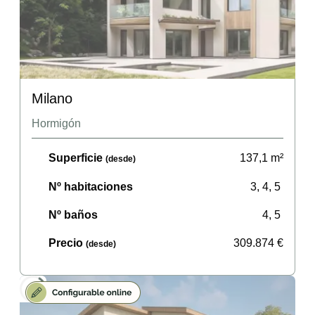
Milano
Hormigón
Superficie
137,1
m²
(desde)
Nº habitaciones
3, 4, 5
Nº baños
4, 5
Precio
309.874
€
(desde)