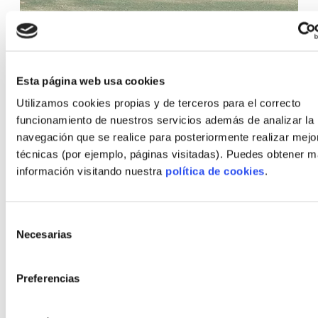
Cernícalo
Hormigón
Esta página web usa cookies
Superficie
166
m²
Utilizamos cookies propias y de terceros para el correcto
(desde)
funcionamiento de nuestros servicios además de analizar la
Nº habitaciones
3
navegación que se realice para posteriormente realizar mejo
técnicas (por ejemplo, páginas visitadas). Puedes obtener 
Nº baños
3
información visitando nuestra
política de cookies
.
Precio
336.915
€
(desde)
Selección
Necesarias
de
consentimiento
Preferencias