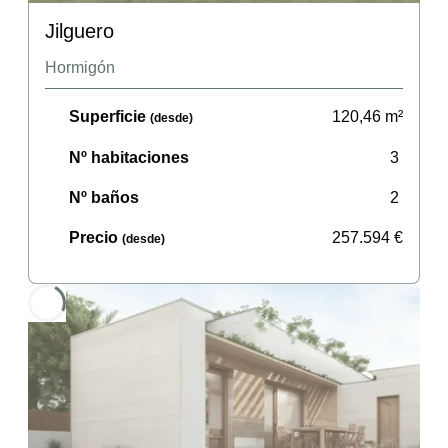
Jilguero
Hormigón
Superficie
120,46
m²
(desde)
Nº habitaciones
3
Nº baños
2
Precio
257.594
€
(desde)