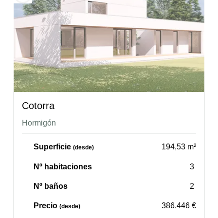
Cotorra
Hormigón
Superficie
194,53
m²
(desde)
Nº habitaciones
3
Nº baños
2
Precio
386.446
€
(desde)