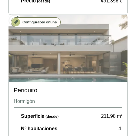
Precio
491.356
€
(desde)
Periquito
Hormigón
Superficie
211,98
m²
(desde)
Nº habitaciones
4