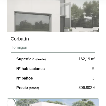
Corbatín
Hormigón
Superficie
162,19
m²
(desde)
Nº habitaciones
5
Nº baños
3
Precio
306.802
€
(desde)