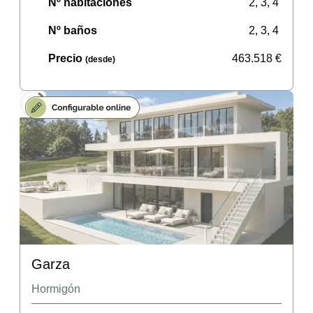
Nº habitaciones
2, 3, 4
Nº baños
2, 3, 4
Precio
463.518
€
(desde)
Garza
Hormigón