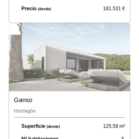
Precio
181.531
€
(desde)
Ganso
Hormigón
Superficie
125,58
m²
(desde)
Nº habitaciones
3