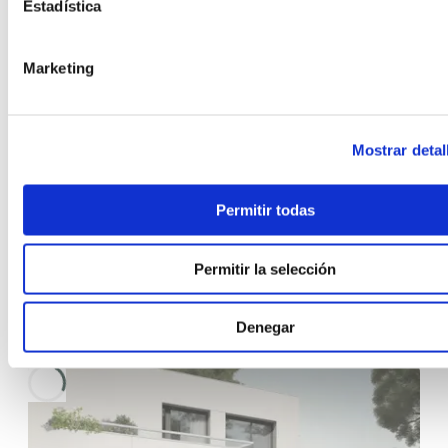
Estadística
Marketing
Colúmbida
Hormigón
Mostrar detal
Superficie
155
m²
(desde)
Permitir todas
Nº habitaciones
4
Permitir la selección
Nº baños
2
Precio
280.940
€
(desde)
Denegar