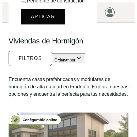
Pendiente de construcción
¿EMPEZAMOS?
APLICAR
HOME
Viviendas de Hormigón
VIVIENDAS
TERRENOS
FILTROS
Ordenar por
PROMOCIONES
PROYECTOS
Encuentra casas prefabricadas y modulares de
hormigón de alta calidad en Findnido. Explora nuestras
PRECIOS
opciones y encuentra la perfecta para tus necesidades.