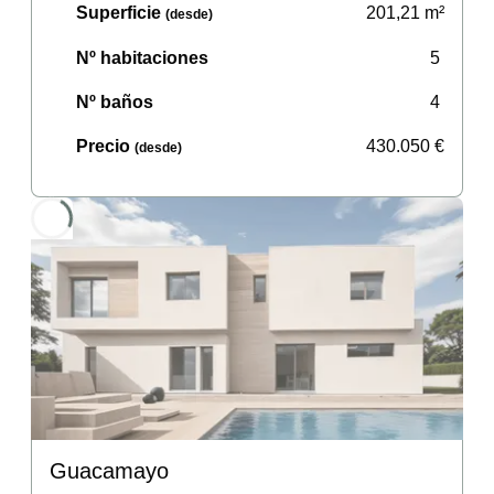
Superficie
201,21
m²
(desde)
Nº habitaciones
5
Nº baños
4
Precio
430.050
€
(desde)
Guacamayo