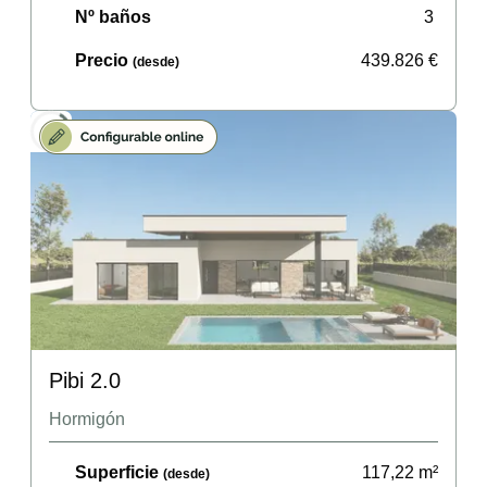
Nº baños
3
Precio
439.826
€
(desde)
Pibi 2.0
Hormigón
Superficie
117,22
m²
(desde)