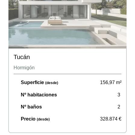
Tucán
Hormigón
Superficie
156,97
m²
(desde)
Nº habitaciones
3
Nº baños
2
Precio
328.874
€
(desde)