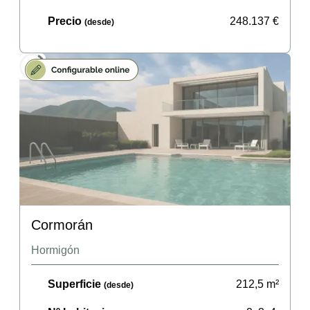
Precio
248.137
€
(desde)
Cormorán
Hormigón
Superficie
212,5
m²
(desde)