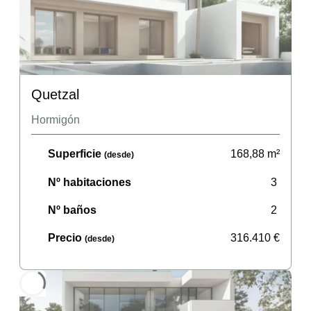
Quetzal
Hormigón
Superficie
168,88
m²
(desde)
Nº habitaciones
3
Nº baños
2
Precio
316.410
€
(desde)