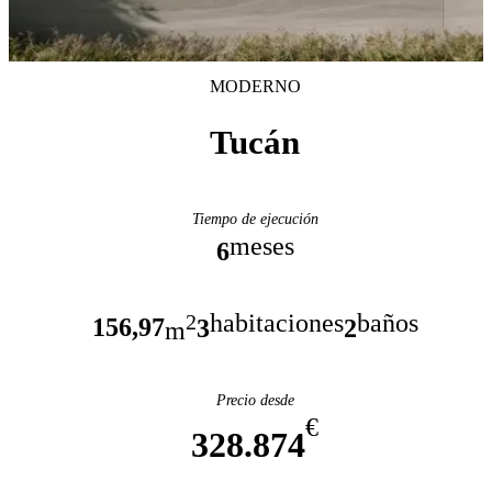
MODERNO
Tucán
Tiempo de ejecución
meses
6
habitaciones
baños
2
156,97
3
2
m
Precio desde
€
328.874