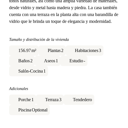
tonos naturales, así como una amplia variedad de materiales,
desde vidrio y metal hasta madera y piedra. La casa también
cuenta con una terraza en la planta alta con una barandilla de
vidrio que le brinda un toque de elegancia y modernidad.
Tamaño y distribución de la vivienda
156.97
m²
Plantas
2
Habitaciones
3
Baños
2
Aseos
1
Estudio
-
Salón-Cocina
1
Adicionales
Porche
1
Terraza
3
Tendedero
Piscina
Optional