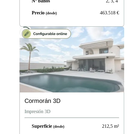
Nº baños
2, 3, 4
Precio
463.518
€
(desde)
Cormorán 3D
Impresión 3D
Superficie
212,5
m²
(desde)