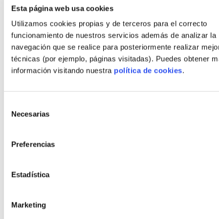
Básico
Esta página web usa cookies
Utilizamos cookies propias y de terceros para el correcto
funcionamiento de nuestros servicios además de analizar la
navegación que se realice para posteriormente realizar mejo
técnicas (por ejemplo, páginas visitadas). Puedes obtener 
información visitando nuestra
política de cookies
.
0
€
Selección
Visado Proyecto Básico
Necesarias
de
consentimiento
Presupuesto por capítulos
Preferencias
Confirmación del análisis del anteproyecto
Estadística
Planos detallados, alzados y renders
Memoria descriptiva, detalles constructivos y presupuesto
Marketing