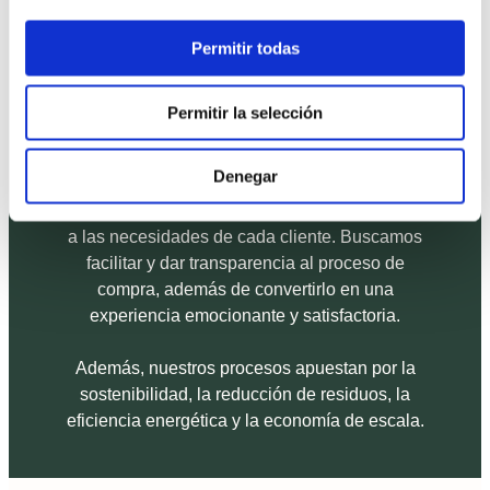
Permitir todas
FindNido nace con un objetivo claro: facilitar el
proceso de compra de tu vivienda
industrializada.
Permitir la selección
Nuestro compromiso consiste en ayudar a las
Denegar
personas a encontrar esa casa que tan
imposible ven, ofreciendo un servicio adaptado
a las necesidades de cada cliente. Buscamos
facilitar y dar transparencia al proceso de
compra, además de convertirlo en una
experiencia emocionante y satisfactoria.
Además, nuestros procesos apuestan por la
sostenibilidad, la reducción de residuos, la
eficiencia energética y la economía de escala.