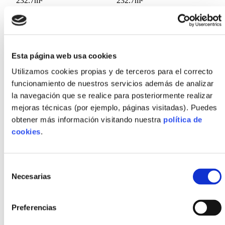
232.7
m²
232.7
m²
Superficie porches
Superficie terrazas
34.68
m²
41.69
m²
Esta página web usa cookies
* El precio del modelo corresponde únicamente a la
Utilizamos cookies propias y de terceros para el correcto
vivienda sobre rasante. La piscina y el mobiliario no están
funcionamiento de nuestros servicios además de analizar
incluidos.
la navegación que se realice para posteriormente realizar
** El coste de la obra gris (cimentación, acometidas,
mejoras técnicas (por ejemplo, páginas visitadas). Puedes
saneamiento) se presupuesta de forma independiente y se
obtener más información visitando nuestra
política de
ajustará según el estudio topográfico y geotécnico específico
cookies
.
de la parcela.
Acabados exteriores
Selección
Necesarias
de
consentimiento
Acabados interiores
Preferencias