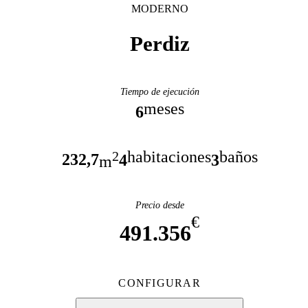
MODERNO
Perdiz
Tiempo de ejecución
meses
6
habitaciones
baños
2
232,7
4
3
m
Precio desde
€
491.356
CONFIGURAR