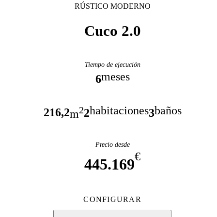
RÚSTICO MODERNO
Cuco 2.0
Tiempo de ejecución
meses
6
habitaciones
baños
2
216,2
2
3
m
Precio desde
€
445.169
CONFIGURAR