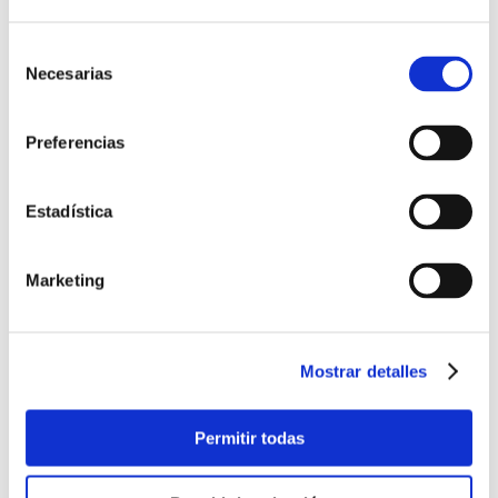
Web
http://www.morph.es
Selección
Necesarias
de
Acabados exteriores
consentimiento
Preferencias
Acabados interiores
Estadística
Salón
Marketing
Mostrar detalles
Permitir todas