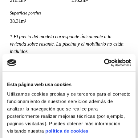
216.2
m²
216.2
m²
Superficie porches
38.31
m²
* El precio del modelo corresponde únicamente a la
vivienda sobre rasante. La piscina y el mobiliario no están
incluidos.
** El coste de la obra gris (cimentación, acometidas,
saneamiento) se presupuesta de forma independiente y se
ajustará según el estudio topográfico y geotécnico específico
de la parcela.
Esta página web usa cookies
Utilizamos cookies propias y de terceros para el correcto
funcionamiento de nuestros servicios además de
Proyecto Signature
analizar la navegación que se realice para
posteriormente realizar mejoras técnicas (por ejemplo,
Estudio de diseño
Año
páginas visitadas). Puedes obtener más información
Morph
2024
visitando nuestra
política de cookies
.